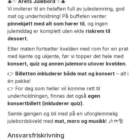
🎄✨
Årets Julebord
✨🎄
Vi inviterer til en helaften full av julestemning, god
mat og underholdning! På buffeten venter
pinnekjøtt med alt som hører til
, og ingen
julemiddag er komplett uten ekte
riskrem til
dessert
.
Etter maten fortsetter kvelden med rom for en prat
med kjente og ukjente, før vi topper det hele med
konsert, quiz og annen julemoro utover kvelden
.
👉
Billetten inkluderer både mat og konsert
– alt i
én pakke!
👉 For deg som heller vil komme rett til
underholdningen, finnes det også
egen
konsertbillett (inkluderer quiz)
.
Samle gjengen og bli med på en uforglemmelig
julebordskveld med
mat, moro og musikk
! 🎶🍴🎅
Ansvarsfriskrivning