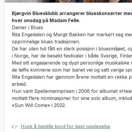
Bjørgvin Bluesklubb arrangerer blueskonserter med 
hver onsdag på Madam Felle.
Damer i Blues
Rita Engedalen og Margit Bakken har markert seg med
opprinnelige blues tradisjonen.
De har uten tvil fått en sterk posisjon i bluesmiljøet, o
i Norge, har de besøkt festivaler i både Sverige, Finla
Med sitt engasjerende og dypt personlige musikalske
de tøffe kvinnene som har banet vei og satt varige sp
Rita Engedalen har gjennom årene mottatt en rekke pre
arbeid.
Hun vant Spellemannprisen i 2006 for albumet «Heav
mottatt flere nominasjoner for sine solo album, inklude
«Sun Will Come» i 2022.
👉
Husk å bestille bord for best opplevelse