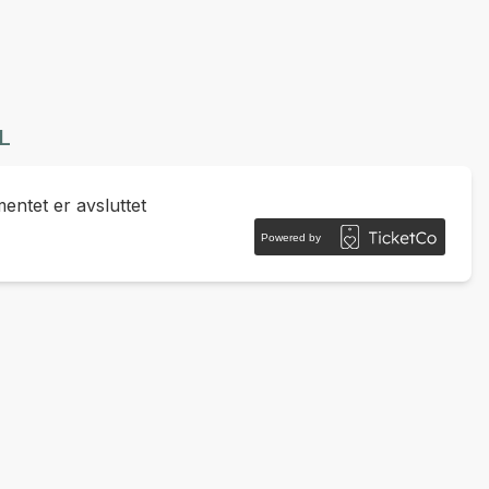
L
ntet er avsluttet
Powered by