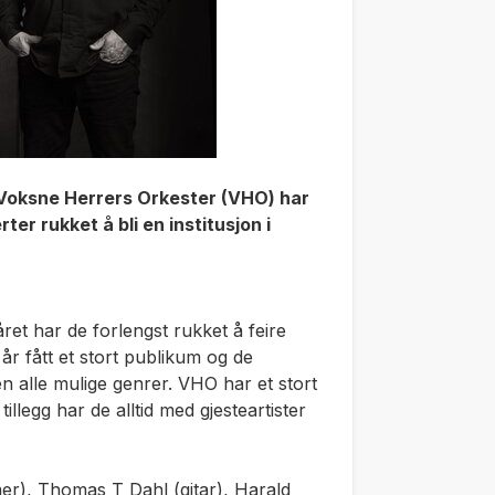
 Voksne Herrers Orkester (VHO) har
er rukket å bli en institusjon i
et har de forlengst rukket å feire
r fått et stort publikum og de
en alle mulige genrer. VHO har et stort
illegg har de alltid med gjesteartister
er), Thomas T Dahl (gitar), Harald