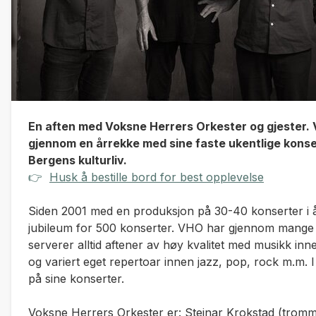
En aften med Voksne Herrers Orkester og gjester.
gjennom en årrekke med sine faste ukentlige konsert
Bergens kulturliv.
👉
Husk å bestille bord for best opplevelse
Siden 2001 med en produksjon på 30-40 konserter i år
jubileum for 500 konserter. VHO har gjennom mange å
serverer alltid aftener av høy kvalitet med musikk inn
og variert eget repertoar innen jazz, pop, rock m.m. I t
på sine konserter.
Voksne Herrers Orkester er: Steinar Krokstad (tromm