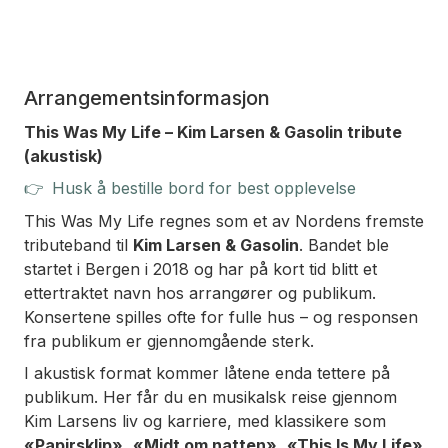
Arrangementsinformasjon
This Was My Life – Kim Larsen & Gasolin tribute
(akustisk)
👉
Husk å bestille bord for best opplevelse
This Was My Life regnes som et av Nordens fremste
tributeband til
Kim Larsen & Gasolin
. Bandet ble
startet i Bergen i 2018 og har på kort tid blitt et
ettertraktet navn hos arrangører og publikum.
Konsertene spilles ofte for fulle hus – og responsen
fra publikum er gjennomgående sterk.
I akustisk format kommer låtene enda tettere på
publikum. Her får du en musikalsk reise gjennom
Kim Larsens liv og karriere, med klassikere som
«Papirsklip»
,
«Midt om natten»
,
«This Is My Life»