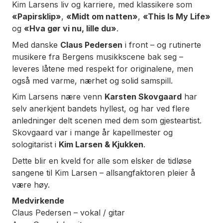
Kim Larsens liv og karriere, med klassikere som
«Papirsklip»
,
«Midt om natten»
,
«This Is My Life»
og
«Hva gør vi nu, lille du»
.
Med danske
Claus Pedersen
i front – og rutinerte
musikere fra Bergens musikkscene bak seg –
leveres låtene med respekt for originalene, men
også med varme, nærhet og solid samspill.
Kim Larsens nære venn
Karsten Skovgaard
har
selv anerkjent bandets hyllest, og har ved flere
anledninger delt scenen med dem som gjesteartist.
Skovgaard var i mange år kapellmester og
sologitarist i
Kim Larsen & Kjukken
.
Dette blir en kveld for alle som elsker de tidløse
sangene til Kim Larsen – allsangfaktoren pleier å
være høy.
Medvirkende
Claus Pedersen – vokal / gitar