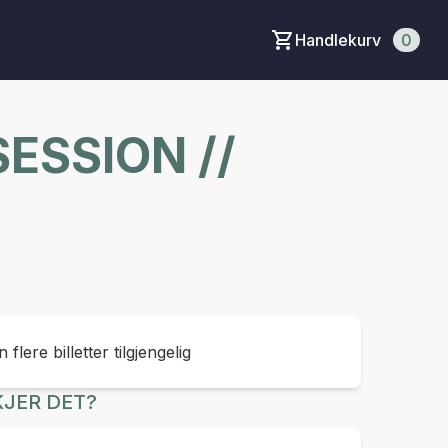
Handlekurv
0
ESSION //
 flere billetter tilgjengelig
JER DET?