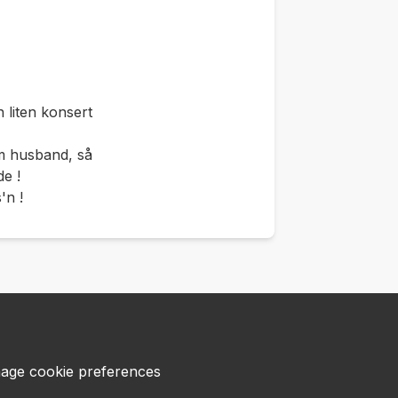
 liten konsert
m husband, så
de !
'n !
age cookie preferences