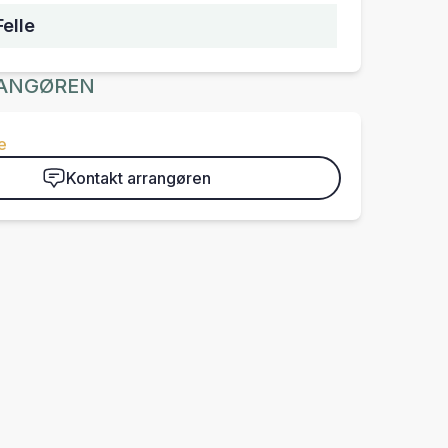
elle
ANGØREN
e
Kontakt arrangøren