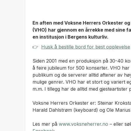
En aften med Voksne Herrers Orkester og 
(VHO) har gjennom en årrekke med sine fas
en institusjon i Bergens kulturliv.
👉
Husk å bestille bord for best opplevelse
Siden 2001 med en produksjon på 30-40 kons
å feire jubileum for 500 konserter. VHO har
publikum og de serverer alltid aftener av hø
mulige genrer. VHO har et stort og variert e
m.m. I tillegg har de alltid med gjesteartister
Voksne Herrers Orkester er: Steinar Krokst
Harald Dahlstrøm (keyboard) og Ole Marius
Les mer på
www.voksneherrer.no
– eller s