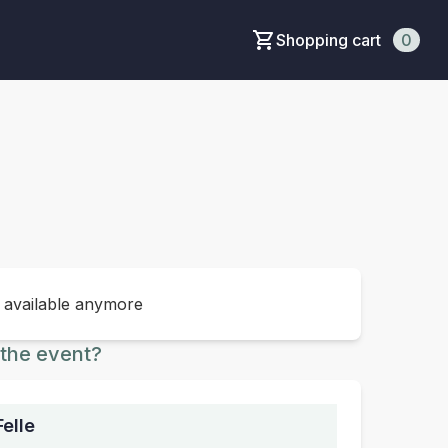
Shopping cart
0
t available anymore
the event?
elle