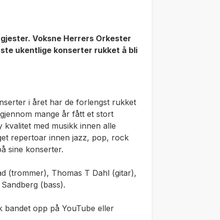
gjester. Voksne Herrers Orkester
te ukentlige konserter rukket å bli
erter i året har de forlengst rukket
 gjennom mange år fått et stort
y kvalitet med musikk innen alle
get repertoar innen jazz, pop, rock
 på sine konserter.
ad (trommer), Thomas T Dahl (gitar),
 Sandberg (bass).
øk bandet opp på YouTube eller