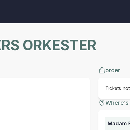
ERS ORKESTER
order
Tickets no
Where's 
Madam F