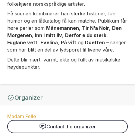
folkekjære norskspråklige artister.
På scenen kombinerer han sterke historier, lun
humor og en låtkatalog få kan matche. Publikum får
høre perler som
Månemannen
,
Tir N’a Noir
,
Den
Morgenen
,
Inn i mitt liv
,
Derfor e du sterk
,
Fuglane vett
,
Evelina
,
På vift
og
Duetten
– sanger
som har blitt en del av lydsporet til livene våre.
Dette blir nært, varmt, ekte og fullt av musikalske
høydepunkter.
Organizer
Madam Felle
Contact the organizer